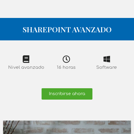
SHAREPOINT AVANZADO
Nivel avanzado
16 horas
Software
Inscribirse ahora